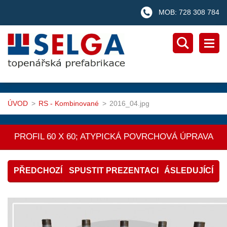
MOB: 728 308 784
ÚVOD
>
RS - Kombinované
>
2016_04.jpg
PROFIL 60 X 60; ATYPICKÁ POVRCHOVÁ ÚPRAVA
PŘEDCHOZÍ
SPUSTIT PREZENTACI
NÁSLEDUJÍCÍ