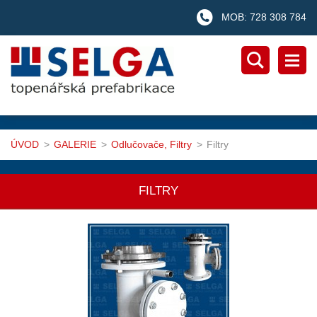
MOB: 728 308 784
ÚVOD
>
GALERIE
>
Odlučovače, Filtry
>
Filtry
FILTRY