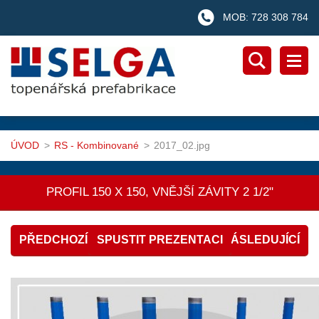
MOB: 728 308 784
ÚVOD
>
RS - Kombinované
>
2017_02.jpg
PROFIL 150 X 150, VNĚJŠÍ ZÁVITY 2 1/2"
PŘEDCHOZÍ
SPUSTIT PREZENTACI
NÁSLEDUJÍCÍ