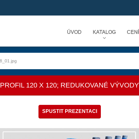
ÚVOD
KATALOG
CEN
8_01.jpg
PROFIL 120 X 120; REDUKOVANÉ VÝVODY
SPUSTIT PREZENTACI