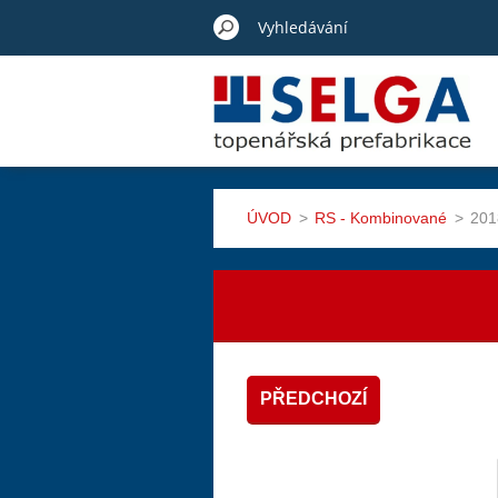
ÚVOD
>
RS - Kombinované
>
201
PŘEDCHOZÍ