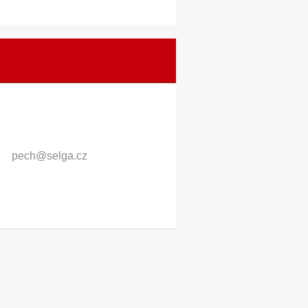
pech@sel
ga.cz