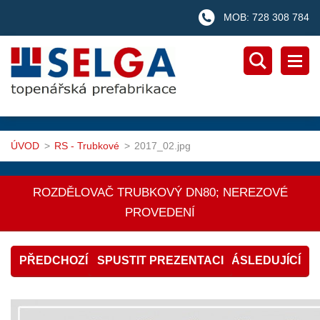
MOB: 728 308 784
ÚVOD
>
RS - Trubkové
>
2017_02.jpg
ROZDĚLOVAČ TRUBKOVÝ DN80; NEREZOVÉ
PROVEDENÍ
PŘEDCHOZÍ
SPUSTIT PREZENTACI
NÁSLEDUJÍCÍ