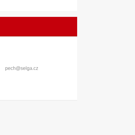
pech@sel
ga.cz