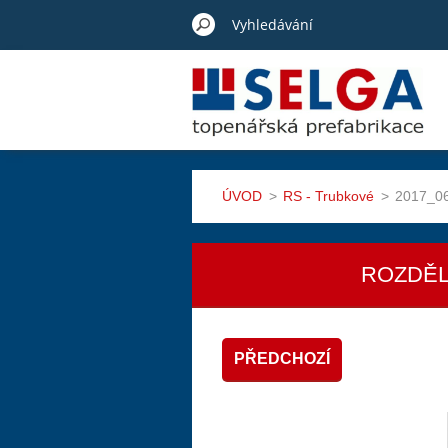
ÚVOD
>
RS - Trubkové
>
2017_06
ROZDĚL
PŘEDCHOZÍ