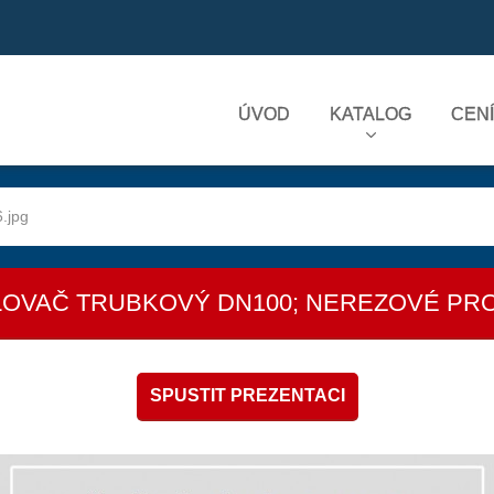
ÚVOD
KATALOG
CEN
.jpg
OVAČ TRUBKOVÝ DN100; NEREZOVÉ PR
SPUSTIT PREZENTACI