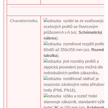
Charakteristika
vyrábí se ze svařovaných
ocelových profilů se čtvercovým
průžezem A x A (viz.
Schématický
nákres
),
rozměrové rozpětí profilu:
60x60 až 350x350 mm (viz.
Rozměro
tabulka
),
jiné rozměry profilů a
atypická provedení jsou možná dle
individuálních potřeb zákazníka,,
rozdělovač-sběrač je
osazován závitovými nebo přírubový
hrdly (PN6, PN16),
výšku a rozteč hrdel
stanovuje zákazník, standardní výška
hrdel "
H
" je 150 mm (viz.
Schématic