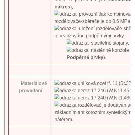
nákres
),
provozní tlak kombinovan
rozdělovače-sběrače je do 0,6 MPa,
uložení rozdělovače-sběr
je realizováno podpěrnými prvky
stavitelné stojany,
nástěnné konzole (vi
Podpěrné prvky
).
Materiálové
uhlíková ocel tř. 11 (St.37)
provedení
nerez 17 246 (W.Nr.1.4541
nerez 17 240 (W.Nr.1.4301
rozdělovač je dodáván se
základním antikorozním syntetickým
nátěrem.