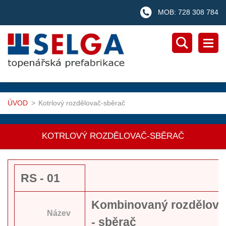
MOB: 728 308 784
ÚVOD
>
Kotrlový rozdělovač-sběrač
KOTRLOVÝ ROZDĚLOVAČ-SBĚRAČ
RS - 01
Kombinovaný rozdělova
Název
- sběrač