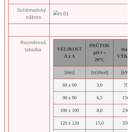
Schématický
nákres
Rozměrová
PRŮTOK
VELIKOST
max.
tabulka
při t =
A x A
VÝKO
20°C
[mm]
[m3/hod]
[kW]
60 x 60
3,0
70
90 x 90
6,5
150
100 x 100
8,0
230
120 x 120
15,0
350